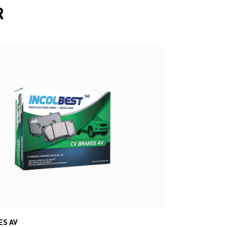
R
ES AV