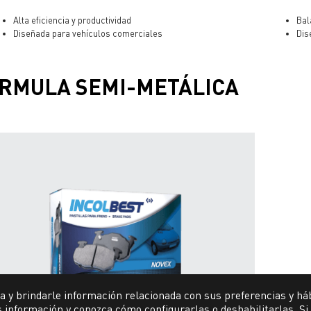
Alta eficiencia y productividad
Bal
Diseñada para vehículos comerciales
Dis
RMULA SEMI-METÁLICA
a y brindarle información relacionada con sus preferencias y há
 información y conozca cómo configurarlas o deshabilitarlas. Si