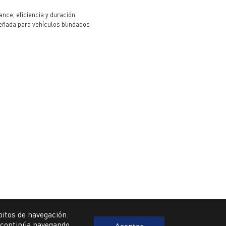
ance, eficiencia y duración
eñada para vehículos blindados
bitos de navegación.
 continúa navegando,
Aceptar