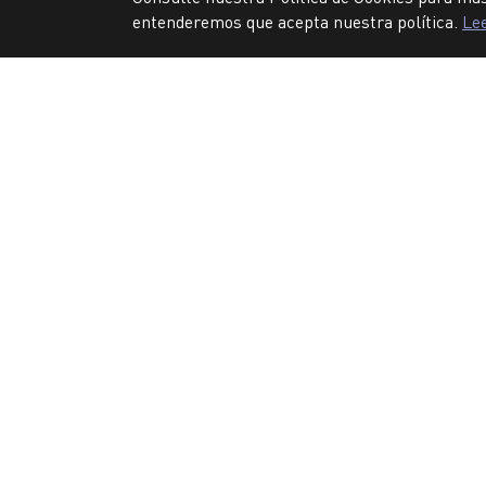
entenderemos que acepta nuestra política.
Le
NO
CONTÁCTENOS
Bogotá- Colombia
Av. de las Américas #50 - 51
Contáctenos clic aquí